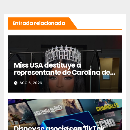
Entrada relacionada
Miss USA destituye a
representante de Carolina del
Norte por conducta racista
AGO 6, 2026
Disney se asocia con TikTok