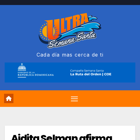
Saltar
al
contenido
Cada día mas cerca de ti
Aidita Selman afirma