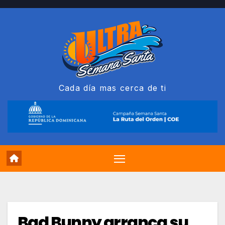
Saltar
al
contenido
Cada día mas cerca de ti
Bad Bunny arranca su