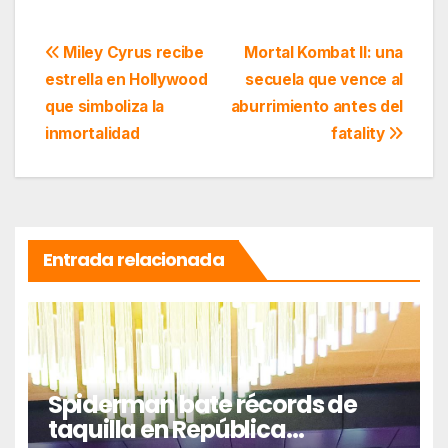
Navegación
Miley Cyrus recibe
Mortal Kombat II: una
estrella en Hollywood
secuela que vence al
de
que simboliza la
aburrimiento antes del
entradas
inmortalidad
fatality
Entrada relacionada
Spiderman bate récords de
taquilla en República