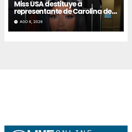
Miss USA destituye a
representante de Carolina del
Norte por conducta racista
AGO 6, 2026