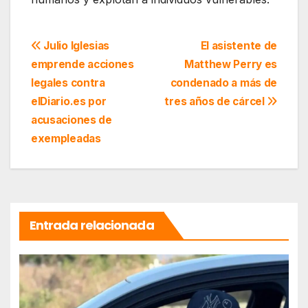
Navegación
Julio Iglesias
El asistente de
emprende acciones
Matthew Perry es
de
legales contra
condenado a más de
entradas
elDiario.es por
tres años de cárcel
acusaciones de
exempleadas
Entrada relacionada