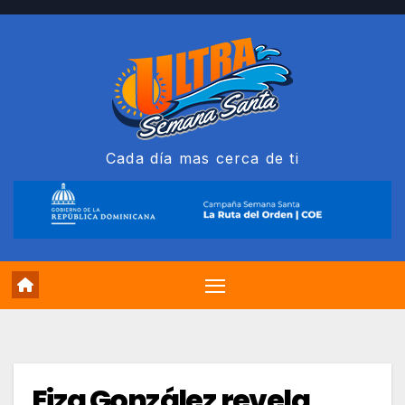
Saltar
al
contenido
Cada día mas cerca de ti
Eiza González revela