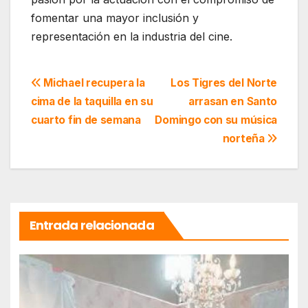
fomentar una mayor inclusión y
representación en la industria del cine.
Navegación
Michael recupera la
Los Tigres del Norte
cima de la taquilla en su
arrasan en Santo
de
cuarto fin de semana
Domingo con su música
entradas
norteña
Entrada relacionada