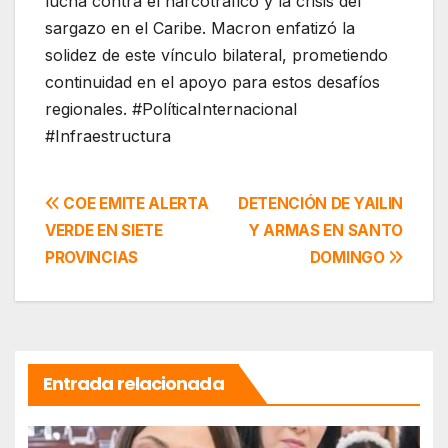
lucha contra el narcotráfico y la crisis del
sargazo en el Caribe. Macron enfatizó la
solidez de este vínculo bilateral, prometiendo
continuidad en el apoyo para estos desafíos
regionales. #PolíticaInternacional
#Infraestructura
Navegación
COE EMITE ALERTA
DETENCIÓN DE YAILIN
VERDE EN SIETE
Y ARMAS EN SANTO
de
PROVINCIAS
DOMINGO
entradas
Entrada relacionada