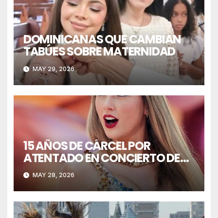
DOMINICANAS QUE CAMBIAN
TABÚES SOBRE MATERNIDAD
MAY 29, 2026
15 AÑOS DE CÁRCEL POR
ATENTADO EN CONCIERTO DE
TAYLOR SWIFT
MAY 28, 2026