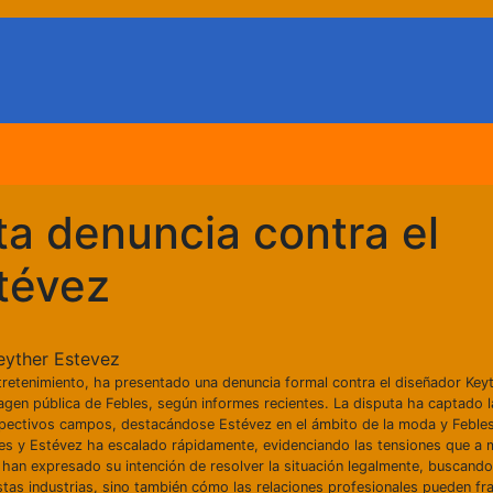
ta denuncia contra el
tévez
tretenimiento, ha presentado una denuncia formal contra el diseñador Key
agen pública de Febles, según informes recientes. La disputa ha captado l
pectivos campos, destacándose Estévez en el ámbito de la moda y Febles
bles y Estévez ha escalado rápidamente, evidenciando las tensiones que a
s han expresado su intención de resolver la situación legalmente, buscand
stas industrias, sino también cómo las relaciones profesionales pueden f