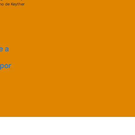
omo de Keyther
e a
 por