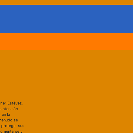
ther Estévez.
a atención
 en la
 menudo se
o proteger sus
ragmentarse y