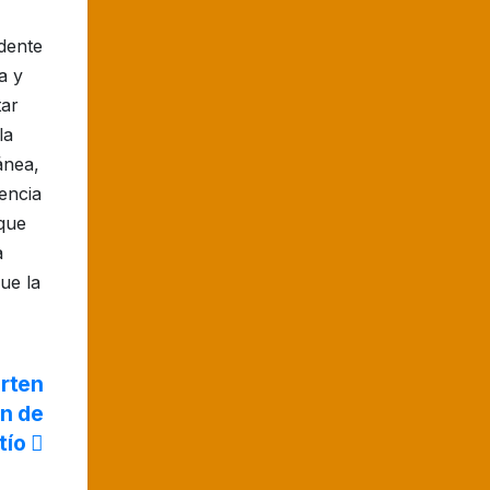
dente
a y
tar
la
ánea,
encia
 que
a
ue la
rten
ón de
tío