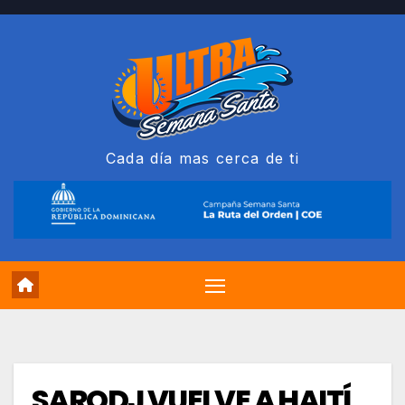
Saltar
al
contenido
Cada día mas cerca de ti
SARODJ VUELVE A HAITÍ,