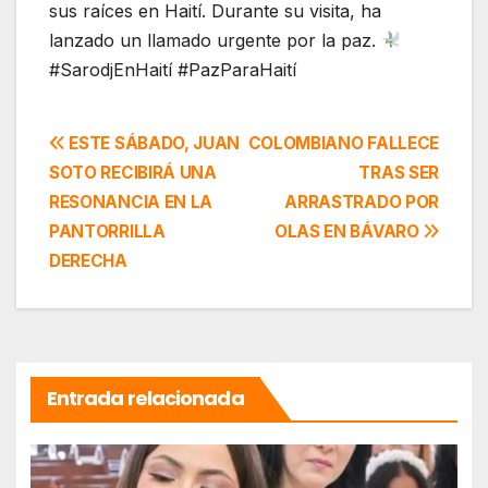
sus raíces en Haití. Durante su visita, ha
lanzado un llamado urgente por la paz.
#SarodjEnHaití #PazParaHaití
Navegación
ESTE SÁBADO, JUAN
COLOMBIANO FALLECE
SOTO RECIBIRÁ UNA
TRAS SER
de
RESONANCIA EN LA
ARRASTRADO POR
entradas
PANTORRILLA
OLAS EN BÁVARO
DERECHA
Entrada relacionada