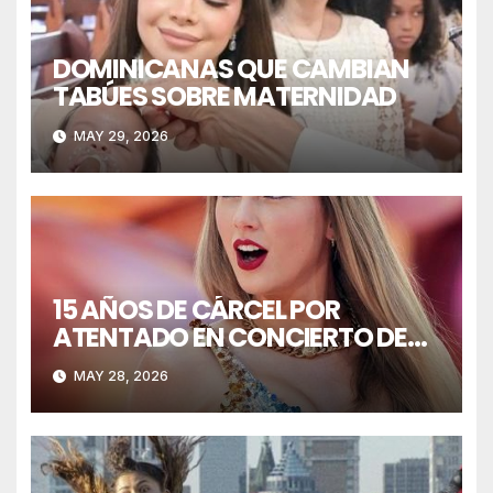
DOMINICANAS QUE CAMBIAN
TABÚES SOBRE MATERNIDAD
MAY 29, 2026
15 AÑOS DE CÁRCEL POR
ATENTADO EN CONCIERTO DE
TAYLOR SWIFT
MAY 28, 2026