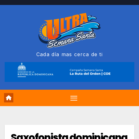
Saltar
al
contenido
Cada día mas cerca de ti
Saxofonista dominicana