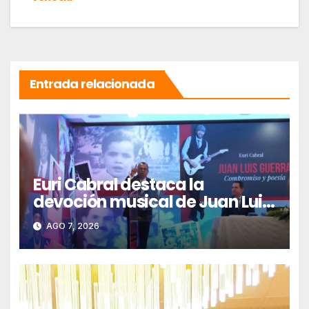
Entrada relacionada
Euri Cabral destaca la
devoción musical de Juan Luis
Guerra hacia Jesucristo
AGO 7, 2026