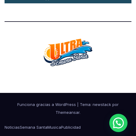
Cada día mas cerca de ti
Funciona gracias a WordPress
|
Tema: newstack por
Themeansar
.
Noticias
Semana Santa
Musica
Publicidad