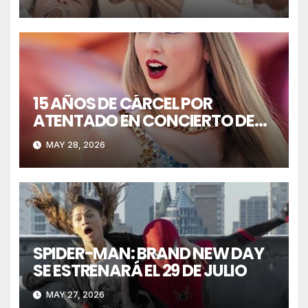
15 AÑOS DE CÁRCEL POR
ATENTADO EN CONCIERTO DE
TAYLOR SWIFT
MAY 28, 2026
SPIDER-MAN: BRAND NEW DAY
SE ESTRENARÁ EL 29 DE JULIO
MAY 27, 2026