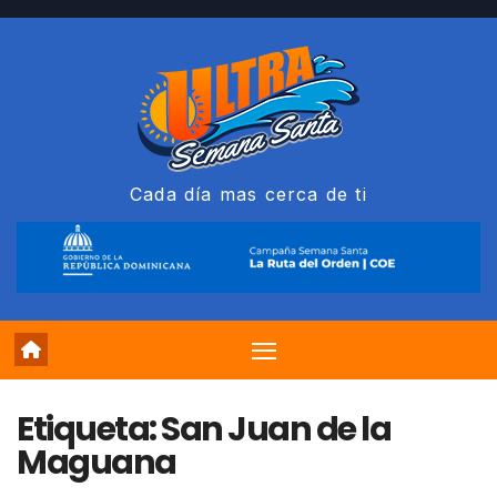
Saltar
al
contenido
Cada día mas cerca de ti
Etiqueta:
San Juan de la
Maguana