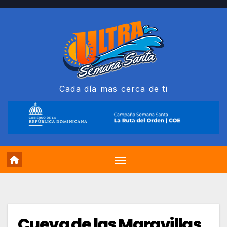
Saltar
al
contenido
Cada día mas cerca de ti
Cueva de las Maravillas