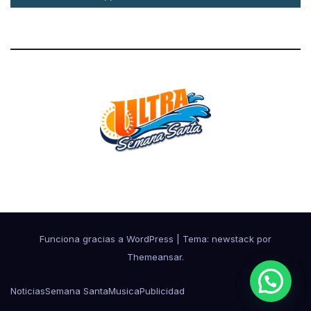
Cada día mas cerca de ti
Funciona gracias a WordPress
|
Tema: newstack por
Themeansar
.
Noticias
Semana Santa
Musica
Publicidad