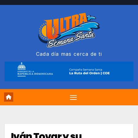
Saltar
al
contenido
Cada día mas cerca de ti
Iván Tovar y su