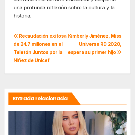
una profunda reflexión sobre la cultura y la
historia.
Navegación
Recaudación exitosa
Kimberly Jiménez, Miss
de 24.7 millones en el
Universe RD 2020,
de
Teletón Juntos por la
espera su primer hijo
entradas
Niñez de Unicef
Entrada relacionada