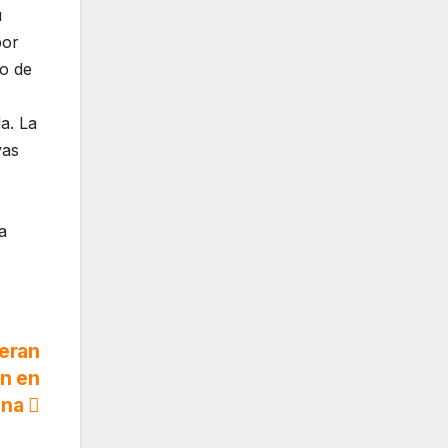
u
por
so de
a. La
vas
a
eeran
ón en
ana