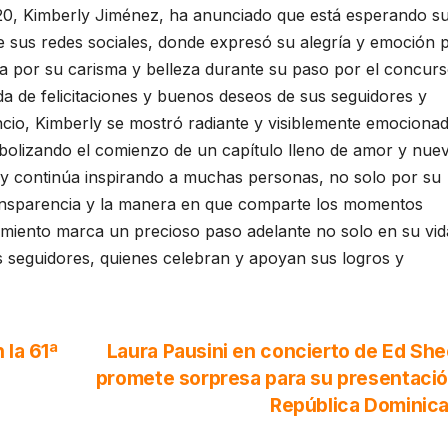
20, Kimberly Jiménez, ha anunciado que está esperando s
de sus redes sociales, donde expresó su alegría y emoción 
da por su carisma y belleza durante su paso por el concur
ada de felicitaciones y buenos deseos de sus seguidores y
cio, Kimberly se mostró radiante y visiblemente emocionad
bolizando el comienzo de un capítulo lleno de amor y nue
rly continúa inspirando a muchas personas, no solo por su
transparencia y la manera en que comparte los momentos
ecimiento marca un precioso paso adelante no solo en su vid
s seguidores, quienes celebran y apoyan sus logros y
 la 61ª
Laura Pausini en concierto de Ed Sh
promete sorpresa para su presentaci
República Dominic